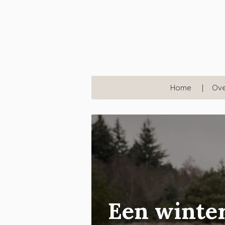
Ga
direct
naar
de
hoofdinhoud
Home
Ove
Een winter