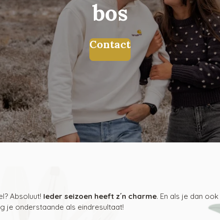
bos
Contact
el? Absoluut!
Ieder seizoen heeft z´n charme
. En als je dan oo
jg je onderstaande als eindresultaat!