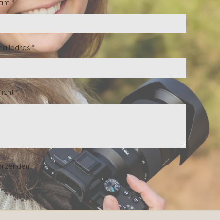
am *
mailadres *
icht *
erzenden