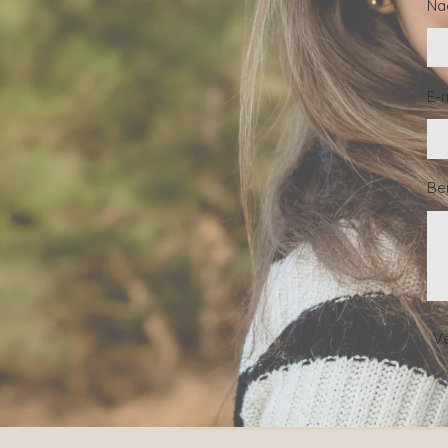
Na
E-
Ber
V