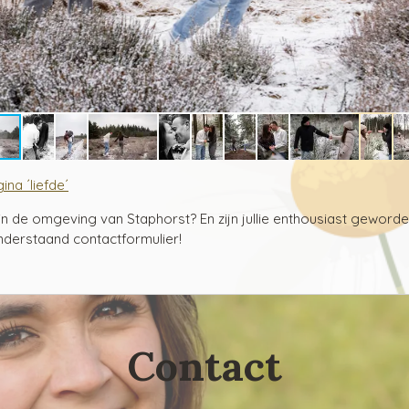
na ´liefde´
f in de omgeving van Staphorst? En zijn jullie enthousiast gewor
nderstaand contactformulier!
Contact