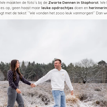
We maakten de foto´s bij de
Zwarte Dennen in Staphorst
. We
jes op, geen haast maar
leuke opdrachtjes
doen en
herinneri
gt met de tekst: ´´We vonden het zooo leuk vanmorgen!´´ Dan we