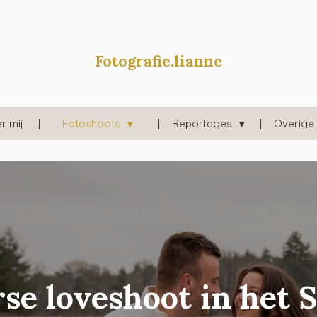
Fotografie.lianne
r mij
Fotoshoots
Reportages
Overige
se loveshoot in het 