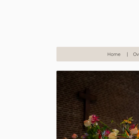
Ga
direct
naar
de
hoofdinhoud
Home
Ov