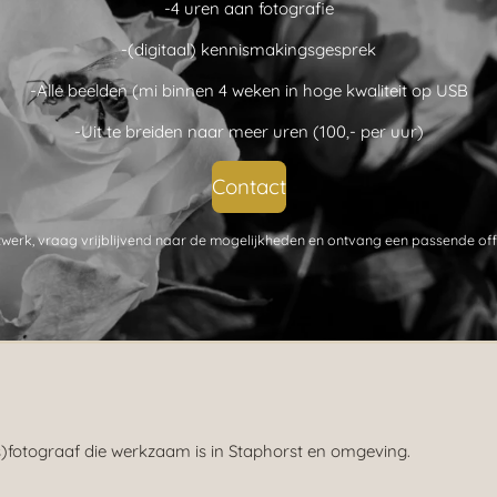
-4 uren aan
fotografie
-(digitaal) kennismakingsgesprek
-Alle beelden (mi binnen 4 weken in hoge kwaliteit op USB
-Uit te breiden naar meer uren (100,- per uur)
Contact
atwerk, vraag vrijblijvend naar de mogelijkheden en ontvang een passende off
ns)fotograaf die werkzaam is in Staphorst en omgeving.