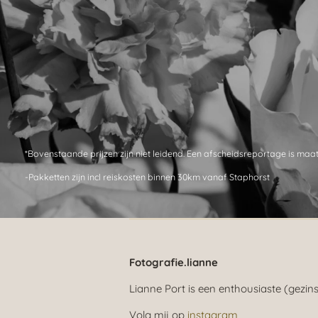
*Bovenstaande prijzen zijn niet leidend. Een afscheidsreportage is ma
-Pakketten zijn incl reiskosten binnen 30km vanaf Staphorst
Fotografie.lianne
Lianne Port is een enthousiaste (gezi
Volg mij op
instagram