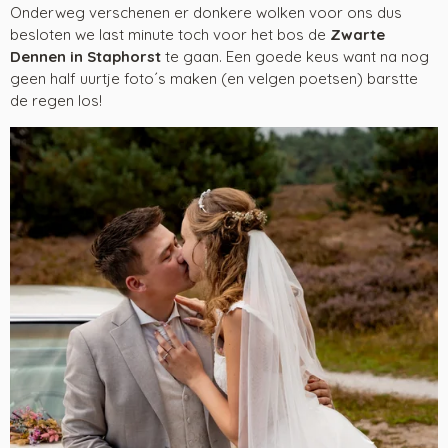
Onderweg verschenen er donkere wolken voor ons dus
besloten we last minute toch voor het bos de
Zwarte
Dennen in Staphorst
te gaan. Een goede keus want na nog
geen half uurtje foto´s maken (en velgen poetsen) barstte
de regen los!