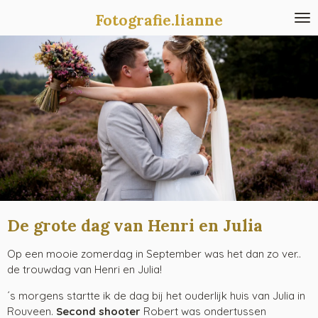
Ga
Fotografie.lianne
direct
naar
de
hoofdinhoud
De grote dag van Henri en Julia
Op een mooie zomerdag in September was het dan zo ver..
de trouwdag van Henri en Julia!
´s morgens startte ik de dag bij het ouderlijk huis van Julia in
Rouveen.
Second shooter
Robert was ondertussen