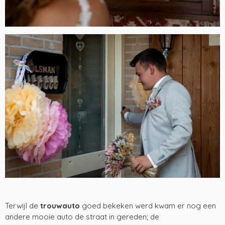
Terwijl de
trouwauto
goed bekeken werd kwam er nog een
andere mooie auto de straat in gereden; de