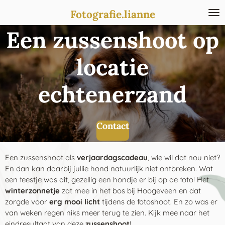
Ga
Fotografie.lianne
direct
Een zussenshoot op
naar
de
hoofdinhoud
locatie
echtenerzand
Contact
Een zussenshoot als
verjaardagscadeau
, wie wil dat nou niet?
En dan kan daarbij jullie hond natuurlijk niet ontbreken. Wat
een feestje was dit, gezellig een hondje er bij op de foto! Het
winterzonnetje
zat mee in het bos bij Hoogeveen en dat
zorgde voor
erg mooi licht
tijdens de fotoshoot. En zo was er
van weken regen niks meer terug te zien. Kijk mee naar het
eindresultaat van deze
zussenshoot
!