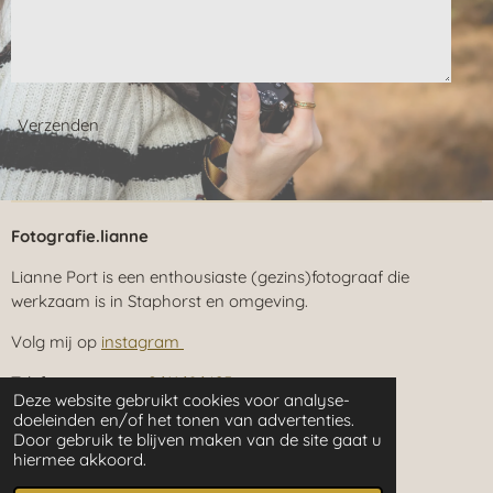
Verzenden
Fotografie.lianne
Lianne Port is een enthousiaste (gezins)fotograaf die
werkzaam is in Staphorst en omgeving.
Volg mij op
instagram
Telefoonnummer:
0611686425
Deze website gebruikt cookies voor analyse-
doeleinden en/of het tonen van advertenties.
KVK:
91132185
Door gebruik te blijven maken van de site gaat u
hiermee akkoord.
Privacyverklaring